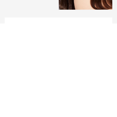
Treatment - トリートメント
お客様の髪質に合わせて不足している要素を
過不足なく調合し、良質なタンパク質を手作
業で入念に染みこませることで、髪にハリと
潤いを与え、毛先まで柔らかくしっとりとサ
ラサラした風合いに仕上げます。
イルミナトリートメント
￥2,500
エステシモトリートメント
￥3,000